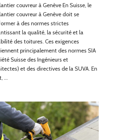
suisses
lantier couvreur à Genève En Suisse, le
un
lantier couvreur à Genève doit se
ferblantier
ormer à des normes strictes
couvreur
à
ntissant la qualité, la sécurité et la
Genève
bilité des toitures. Ces exigences
doit-
il
iennent principalement des normes SIA
respecter
iété Suisse des Ingénieurs et
pour
itectes) et des directives de la SUVA. En
la
ferblanterie
t, …
de
toiture
?