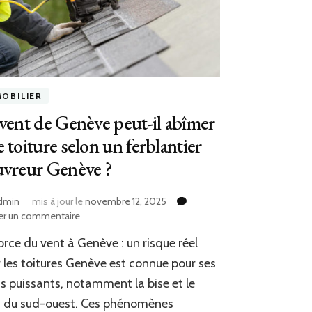
MOBILIER
vent de Genève peut-il abîmer
 toiture selon un ferblantier
uvreur Genève ?
dmin
mis à jour le
novembre 12, 2025
sur
er un commentaire
Le
orce du vent à Genève : un risque réel
vent
de
 les toitures Genève est connue pour ses
Genève
s puissants, notamment la bise et le
peut-
t du sud-ouest. Ces phénomènes
il