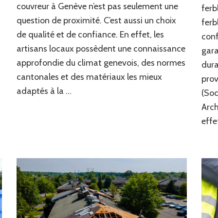
couvreur à Genève n’est pas seulement une
ferb
couvreur
question de proximité. C’est aussi un choix
à
ferb
Genève
de qualité et de confiance. En effet, les
conf
plutôt
artisans locaux possèdent une connaissance
gara
qu’une
entreprise
approfondie du climat genevois, des normes
dura
étrangère
cantonales et des matériaux les mieux
prov
?
adaptés à la …
(Soc
Arch
effe