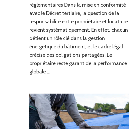
:
réglementaires Dans la mise en conformité
comment
avec le Décret tertiaire, la question de la
répartir
responsabilité entre propriétaire et locataire
les
responsabilités
revient systématiquement. En effet, chacun
entre
détient un rôle clé dans la gestion
le
propriétaire
énergétique du bâtiment, et le cadre légal
et
précise des obligations partagées. Le
le
propriétaire reste garant de la performance
locataire
pour
globale …
le
suivi
des
consommations
?