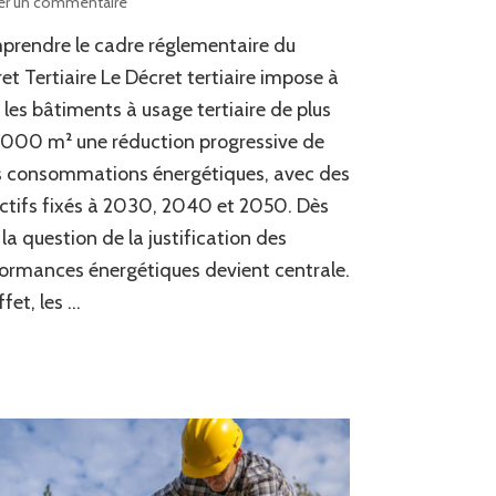
sur
er un commentaire
Décret
rendre le cadre réglementaire du
tertiaire
:
et Tertiaire Le Décret tertiaire impose à
est-
 les bâtiments à usage tertiaire de plus
il
 000 m² une réduction progressive de
possible
de
s consommations énergétiques, avec des
réutiliser
ctifs fixés à 2030, 2040 et 2050. Dès
un
audit
, la question de la justification des
énergétique
ormances énergétiques devient centrale.
antérieur
ffet, les …
à
2020
comme
justificatif
?