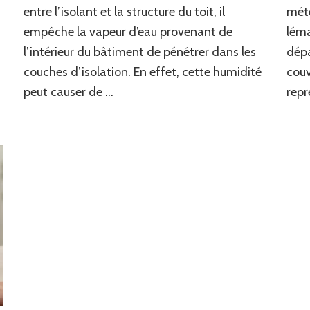
une
entre l’isolant et la structure du toit, il
mété
toiture
empêche la vapeur d’eau provenant de
léma
métallique
installée
l’intérieur du bâtiment de pénétrer dans les
dépa
par
couches d’isolation. En effet, cette humidité
couv
un
peut causer de …
repr
ferblantier
couvreur
à
Genève
?