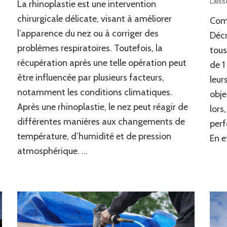
Laiss
La rhinoplastie est une intervention
le
nez
chirurgicale délicate, visant à améliorer
Comp
réagit-
l’apparence du nez ou à corriger des
Décr
il
problèmes respiratoires. Toutefois, la
aux
tous
variations
récupération après une telle opération peut
de 1
climatiques
être influencée par plusieurs facteurs,
leur
après
une
notamment les conditions climatiques.
obje
rhinoplastie
Après une rhinoplastie, le nez peut réagir de
lors
à
différentes manières aux changements de
Lyon
perf
?
température, d’humidité et de pression
En e
atmosphérique. …