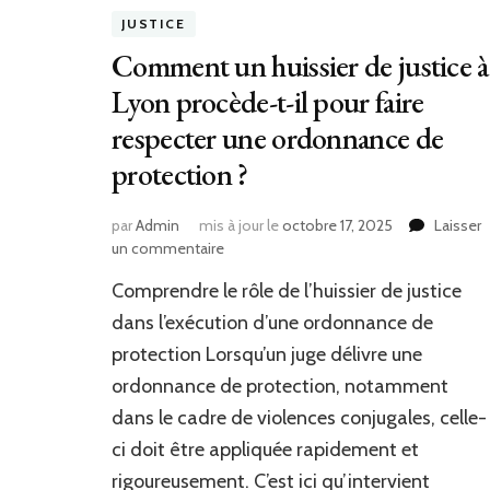
JUSTICE
Comment un huissier de justice à
Lyon procède-t-il pour faire
respecter une ordonnance de
protection ?
par
Admin
mis à jour le
octobre 17, 2025
Laisser
sur
un commentaire
Comment
Comprendre le rôle de l’huissier de justice
un
huissier
dans l’exécution d’une ordonnance de
de
protection Lorsqu’un juge délivre une
justice
ordonnance de protection, notamment
à
Lyon
dans le cadre de violences conjugales, celle-
procède-
ci doit être appliquée rapidement et
t-
il
rigoureusement. C’est ici qu’intervient