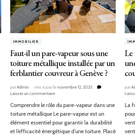
IMMOBILIER
IM
Faut-il un pare-vapeur sous une
Le 
toiture métallique installée par un
une
ferblantier couvreur à Genève ?
co
par
Admin
mis à jour le
novembre 12, 2025
par
A
sur
Laisser un commentaire
Laiss
Faut-
Comprendre le rôle du pare-vapeur dans une
La f
il
un
n
toiture métallique Le pare-vapeur est un
pour
pare-
élément essentiel pour garantir la durabilité
vent
vapeur
et l’efficacité énergétique d’une toiture. Placé
ven
sous