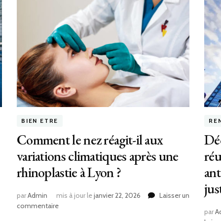
BIEN ETRE
RE
Comment le nez réagit-il aux
Déc
variations climatiques après une
réu
rhinoplastie à Lyon ?
an
jus
par
Admin
mis à jour le
janvier 22, 2026
Laisser un
sur
commentaire
par
A
Comment