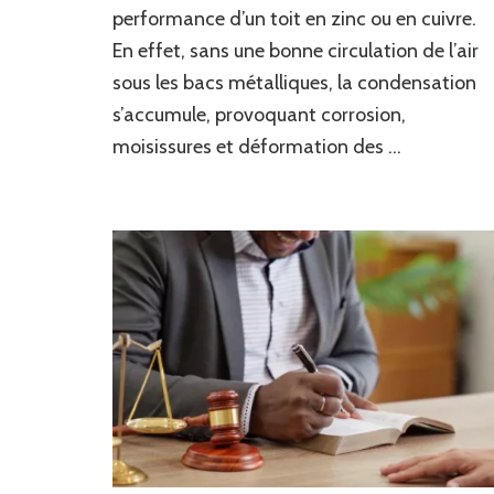
ventile-
performance d’un toit en zinc ou en cuivre.
t-
En effet, sans une bonne circulation de l’air
il
une
sous les bacs métalliques, la condensation
toiture
s’accumule, provoquant corrosion,
en
moisissures et déformation des …
zinc
ou
en
cuivre
?