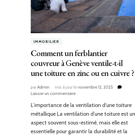
IMMOBILIER
Comment un ferblantier
couvreur à Genève ventile-t-il
une toiture en zinc ou en cuivre ?
par
Admin
mis à jour le
novembre 12, 2025
sur
Laisser un commentaire
Comment
L’importance de la ventilation d’une toiture
un
ferblantier
métallique La ventilation d’une toiture est u
couvreur
aspect souvent sous-estimé, mais elle est
à
essentielle pour garantir la durabilité et la
Genève