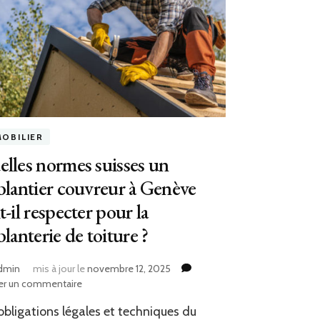
MOBILIER
lles normes suisses un
blantier couvreur à Genève
t-il respecter pour la
blanterie de toiture ?
dmin
mis à jour le
novembre 12, 2025
sur
er un commentaire
Quelles
obligations légales et techniques du
normes