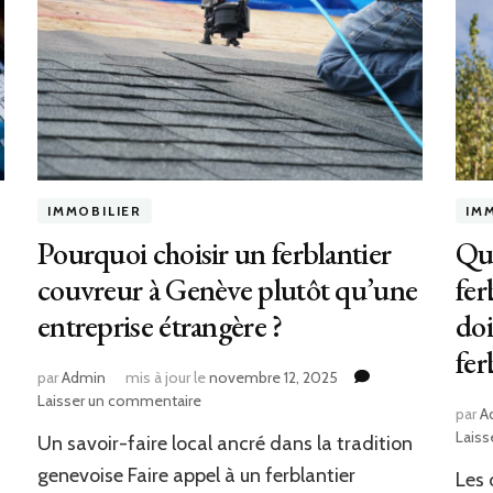
IMMOBILIER
IM
Pourquoi choisir un ferblantier
Que
couvreur à Genève plutôt qu’une
fer
entreprise étrangère ?
doi
fer
par
Admin
mis à jour le
novembre 12, 2025
sur
Laisser un commentaire
par
A
Pourquoi
Laiss
Un savoir-faire local ancré dans la tradition
choisir
un
genevoise Faire appel à un ferblantier
Les 
ferblantier