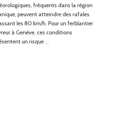
abîmer
orologiques, fréquents dans la région
une
nique, peuvent atteindre des rafales
toiture
selon
ssant les 80 km/h. Pour un ferblantier
un
reur à Genève, ces conditions
ferblantier
ésentent un risque …
couvreur
Genève
?