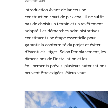
sur
commentaire
Quelles
Introduction Avant de lancer une
autorisations
administratives
construction court de pickleball, il ne suffit
sont
pas de choisir un terrain et un revêtement
nécessaires
adapté. Les démarches administratives
avant
une
constituent une étape essentielle pour
construction
garantir la conformité du projet et éviter
court
de
d’éventuels litiges. Selon l’emplacement, les
pickleball
dimensions de l’installation et les
?
équipements prévus, plusieurs autorisations
peuvent être exigées. Mieux vaut …