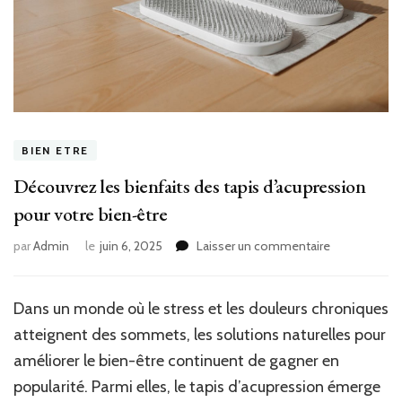
BIEN ETRE
Découvrez les bienfaits des tapis d’acupression
pour votre bien-être
sur
par
Admin
le
juin 6, 2025
Laisser un commentaire
Découvrez
les
bienfaits
Dans un monde où le stress et les douleurs chroniques
des
atteignent des sommets, les solutions naturelles pour
tapis
d’acupressio
améliorer le bien-être continuent de gagner en
pour
popularité. Parmi elles, le tapis d’acupression émerge
votre