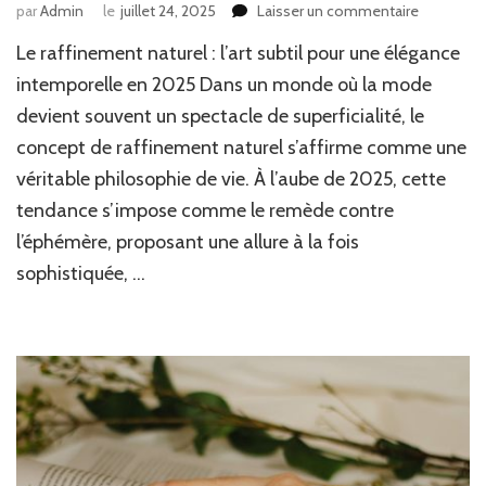
sur
par
Admin
le
juillet 24, 2025
Laisser un commentaire
Sublimer
Le raffinement naturel : l’art subtil pour une élégance
son
style
intemporelle en 2025 Dans un monde où la mode
avec
devient souvent un spectacle de superficialité, le
un
concept de raffinement naturel s’affirme comme une
raffineme
naturel
véritable philosophie de vie. À l’aube de 2025, cette
et
tendance s’impose comme le remède contre
élégant
l’éphémère, proposant une allure à la fois
sophistiquée, …