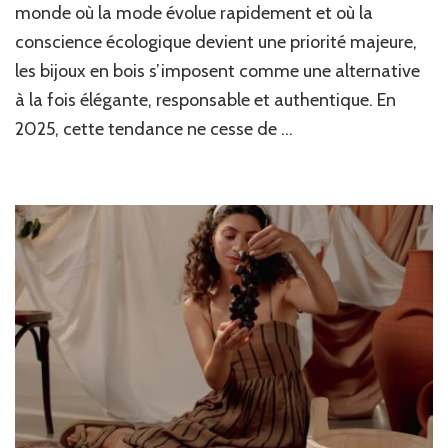
monde où la mode évolue rapidement et où la
bijoux
conscience écologique devient une priorité majeure,
en
bois
les bijoux en bois s’imposent comme une alternative
:
à la fois élégante, responsable et authentique. En
élégance
naturelle
2025, cette tendance ne cesse de …
et
artisanat