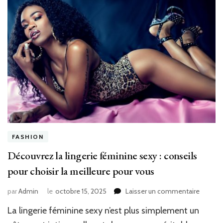
FASHION
Découvrez la lingerie féminine sexy : conseils
pour choisir la meilleure pour vous
sur
par
Admin
le
octobre 15, 2025
Laisser un commentaire
Découv
La lingerie féminine sexy n’est plus simplement un
la
lingerie