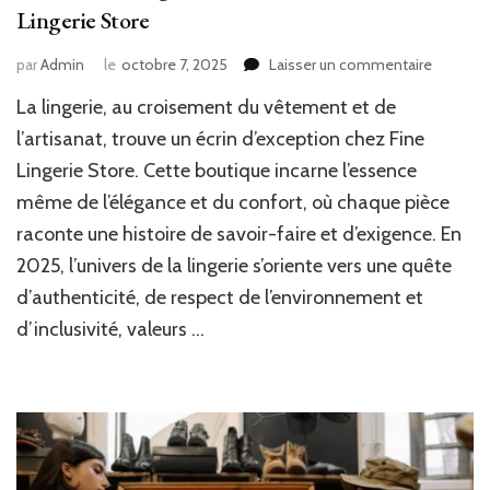
Lingerie Store
sur
par
Admin
le
octobre 7, 2025
Laisser un commentaire
Découvr
La lingerie, au croisement du vêtement et de
l’élégan
et
l’artisanat, trouve un écrin d’exception chez Fine
le
Lingerie Store. Cette boutique incarne l’essence
confort
même de l’élégance et du confort, où chaque pièce
chez
Fine
raconte une histoire de savoir-faire et d’exigence. En
Lingerie
2025, l’univers de la lingerie s’oriente vers une quête
Store
d’authenticité, de respect de l’environnement et
d’inclusivité, valeurs …