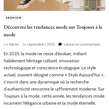
FASHION
Découvrez les tendances mode sur Toujours à la
mode
sur
par
Admin
le
septembre 1, 2025
Laisser un commentaire
Déco
En 2025, la mode ne cesse d’évoluer, mêlant
les
tenda
habilement héritage culturel, innovation
mod
technologique et conscience écologique. Le style
sur
actuel, souvent désigné comme « Style Aujourd’hui »,
Toujo
à
s’inscrit dans une dynamique où la recherche
la
d’authenticité rencontre le raffinement moderne. Sur
mod
Toujours à la mode, cette année, les tendances mode
incarnent l’élégance urbaine et la mode éternelle,