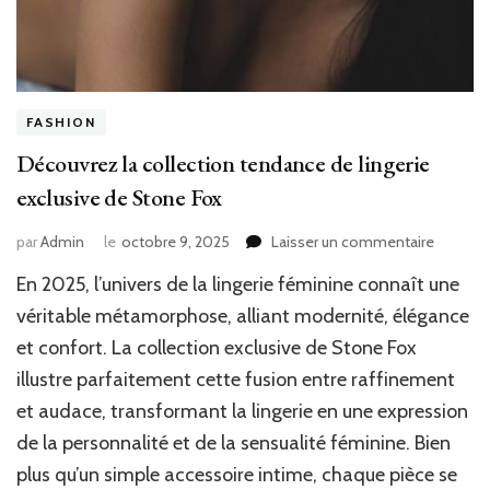
FASHION
Découvrez la collection tendance de lingerie
exclusive de Stone Fox
sur
par
Admin
le
octobre 9, 2025
Laisser un commentaire
Découv
En 2025, l’univers de la lingerie féminine connaît une
la
collecti
véritable métamorphose, alliant modernité, élégance
tendanc
et confort. La collection exclusive de Stone Fox
de
illustre parfaitement cette fusion entre raffinement
lingerie
exclusiv
et audace, transformant la lingerie en une expression
de
de la personnalité et de la sensualité féminine. Bien
Stone
Fox
plus qu’un simple accessoire intime, chaque pièce se