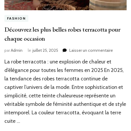
FASHION
Découvrez les plus belles robes terracotta pour
chaque occasion
sur
par
Admin
le
juillet 25, 2025
Laisser un commentaire
Découvre
La robe terracotta : une explosion de chaleur et
les
plus
d’élégance pour toutes les femmes en 2025 En 2025,
belles
la tendance des robes terracotta continue de
robes
captiver l’univers de la mode. Entre sophistication et
terracotta
pour
simplicité, cette teinte chaleureuse représente un
chaque
véritable symbole de féminité authentique et de style
occasion
intemporel. La couleur terracotta, évoquant la terre
cuite …