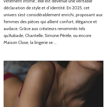
vêtement intime ; elle est devenue une véritable
fémini
déclaration de style et d’identité. En 2025, cet
sexy
univers s’est considérablement enrichi, proposant aux
:
conseil
femmes des pièces qui allient confort, élégance et
pour
audace. Grâce aux créateurs renommés tels
choisir
la
qu’Aubade, Chantelle, Simone Pérèle, ou encore
meilleu
Maison Close, la lingerie se …
pour
vous