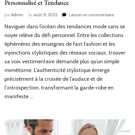
Personnalisé et Tendance
sur
par
Admin
le
août 31, 2025
Laisser un commentaire
Conseils
Naviguer dans l’océan des tendances mode sans se
Pratiques
pour
noyer relève du défi personnel. Entre les collections
Adopter
éphémères des enseignes de fast fashion et les
un
injonctions stylistiques des réseaux sociaux, trouver
Style
Personnali
sa voix vestimentaire demande plus qu’un simple
et
mimétisme. L’authenticité stylistique émerge
Tendance
précisément à la croisée de l’audace et de
l’introspection, transformant la garde-robe en
manifeste …