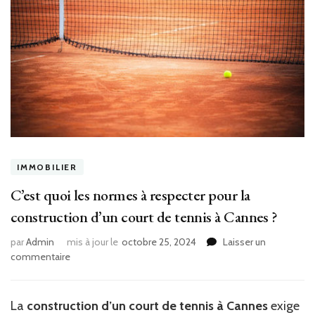
IMMOBILIER
C’est quoi les normes à respecter pour la
construction d’un court de tennis à Cannes ?
par
Admin
mis à jour le
octobre 25, 2024
Laisser un
sur
commentaire
C’est
quoi
les
La
construction d’un court de tennis à Cannes
exige
normes