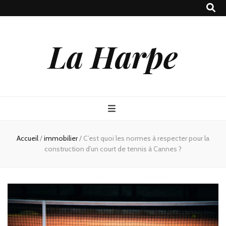
La Harpe
Accueil
/
immobilier
/
C’est quoi les normes à respecter pour la
construction d’un court de tennis à Cannes ?