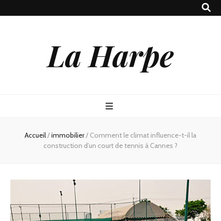
La Harpe
Accueil
/
immobilier
/
Comment le climat influence-t-il la
construction d’un court de tennis à Cannes ?