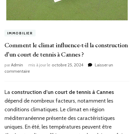
IMMOBILIER
Comment le climat influence-t-il la construction
d’un court de tennis à Cannes ?
par
Admin
mis à jour le
octobre 25, 2024
Laisser un
sur
commentaire
Comment
le
climat
La
construction d’un court de tennis à Cannes
influence-
dépend de nombreux facteurs, notamment les
t-
il
conditions climatiques. Le climat en région
la
méditerranéenne présente des caractéristiques
construction
uniques. En été, les températures peuvent être
d’un
court