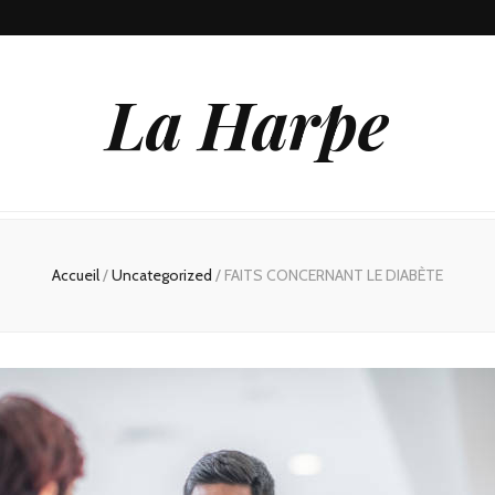
La Harpe
Accueil
/
Uncategorized
/
FAITS CONCERNANT LE DIABÈTE