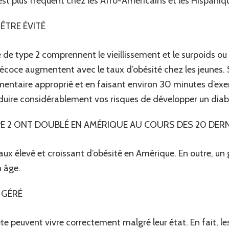
 est plus fréquent chez les Afro-Américains et les Hispaniq
 ÊTRE ÉVITÉ
 de type 2 comprennent le vieillissement et le surpoids ou l
récoce augmentent avec le taux d’obésité chez les jeunes. 
entaire approprié et en faisant environ 30 minutes d’exer
éduire considérablement vos risques de développer un diab
YPE 2 ONT DOUBLÉ EN AMÉRIQUE AU COURS DES 20 DERN
aux élevé et croissant d’obésité en Amérique. En outre, u
 âge.
 GÉRÉ
e peuvent vivre correctement malgré leur état. En fait, les