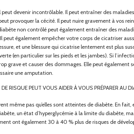
 il peut devenir incontrôlable. Il peut entraîner des malad
 peut provoquer la cécité. Il peut nuire gravement à vos re
diabète non contrôlé peut également entraîner des malad
 Il peut également empêcher votre corps de cicatriser aus
ssure, et une blessure qui cicatrise lentement est plus sus
erte (en particulier sur les pieds et les jambes). Si l’infecti
trop grave et causer des dommages. Elle peut également se
essaire une amputation.
DE RISQUE PEUT VOUS AIDER À VOUS PRÉPARER AU DIAB
t même pas qu’elles sont atteintes de diabète. En fait, e
abète, un état d’hyperglycémie à la limite du diabète, ma
ument ont également 30 à 40 % plus de risques de dévelop